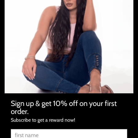
más.
Correo electrónico
Sign up & get 10% off on your first
order.
Comercio
Subscribe to get a reward now!
Página de inicio