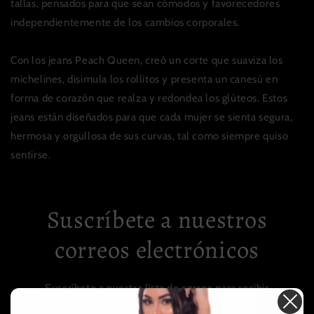
tallas, pensados ​​para que sean cómodos y favorecedores
independientemente de los cambios corporales.
Con los jeans Peach Queen, creó un corte que suaviza los
michelines, disimula los rollitos y presenta un canesú en
forma de corazón que realza y redondea los glúteos. Estos
jeans están diseñados para que cada mujer se sienta segura,
hermosa y orgullosa de sus curvas, tal como siempre quiso
sentirse.
Suscríbete a nuestros
correos electrónicos
Suscríbete a nuestra lista de correo para recibir
noticias privilegiadas, lanzamientos de productos y